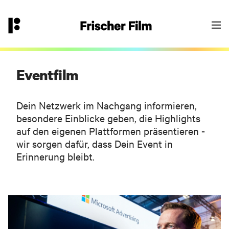
👉
hallo@frischerfilm.de
040 18 100 11 - 0
Goodbye Einheitsbrei?
Yes - let’s go! Fülle das Formular aus oder
kontaktiere uns über die angegebene
Eventfilm
Email/Telefonnummer. Wir melden uns bei
Dir.
Dein Netzwerk im Nachgang informieren,
besondere Einblicke geben, die Highlights
auf den eigenen Plattformen präsentieren -
wir sorgen dafür, dass Dein Event in
Dein Frischer-Film-Projekt-Team
Erinnerung bleibt.