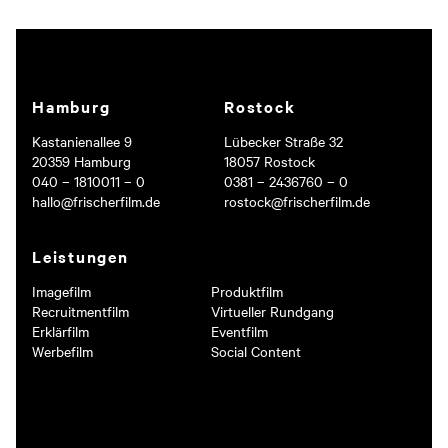
KMU & Öffentlicher Sektor
vertrauen Frischer Film
Hamburg
Rostock
Kastanienallee 9
Lübecker Straße 32
20359 Hamburg
18057 Rostock
040 – 1810011 – 0
0381 – 2436760 – 0
hallo@frischerfilm.de
rostock@frischerfilm.de
Leistungen
Imagefilm
Produktfilm
Recruitmentfilm
Virtueller Rundgang
Erklärfilm
Eventfilm
Werbefilm
Social Content