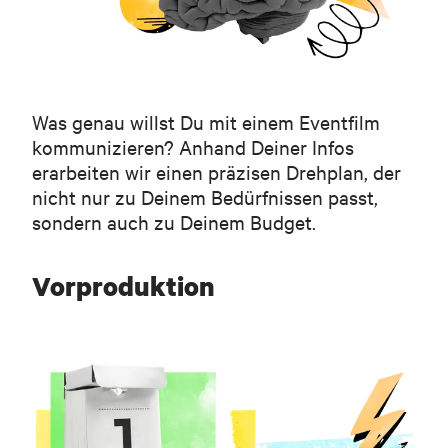
Kunde
Straub & Straub
Produktion
Maike von Hacht & Phillip Lange
Kamera
Was genau willst Du mit einem Eventfilm
Alexander Krebs
kommunizieren? Anhand Deiner Infos
Schnitt
Rouven Kellermann
erarbeiten wir einen präzisen Drehplan, der
nicht nur zu Deinem Bedürfnissen passt,
sondern auch zu Deinem Budget.
Vorproduktion