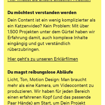
Telefon (optional)
Du möchtest verstanden werden
Dein Content ist ein wenig komplizierter als
ein Katzenvideo? Kein Problem: Mit über
1.500 Projekten unter dem Gürtel haben wir
Erfahrung damit, auch komplexe Inhalte
eingängig und gut verständlich
rüberzubringen.
Was müssen wir wissen? Hier bitte ein paar kurze Sätze zum
Hier geht
‘s zu unseren Erklärfilmen
Projekt.
Du magst reibungslose Abläufe
Licht, Ton, Motion Design: Man braucht
mehr als eine Kamera, um Videocontent zu
Ich stimme den Datenschutzbedingungen zu.
produzieren. Wir haben für jeden Bereich
Deine Daten werden selbstverständlich vertraulich behandelt und nur, um
einen erfahrenen Kopf (und das passende
dich zu diesem Zweck zu kontaktieren. Details findest du in unseren
Paar Hände) am Start, um Dein Projekt
Datenschutzbestimmungen
.