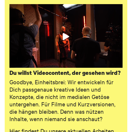
Du willst Videocontent, der gesehen wird?
Goodbye, Einheitsbrei: Wir entwickeln für
Dich passgenaue kreative Ideen und
Vor- und Nachname
Konzepte, die nicht im medialen Getöse
untergehen. Für Filme und Kurzversionen,
die hängen bleiben. Denn was nützen
Geschäftliche E-Mail-Adresse
Inhalte, wenn niemand sie anschaut?
Hier findest Du unsere aktuellen Arbeiten