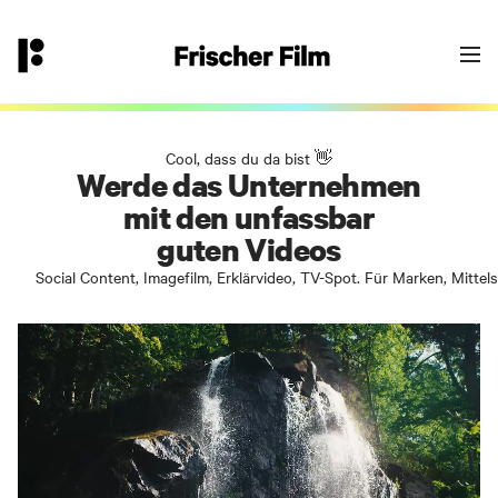
👉
hallo@frischerfilm.de
040 18 100 11 - 0
Goodbye Einheitsbrei?
Yes - let’s go! Fülle das Formular aus oder
kontaktiere uns über die angegebene
Email/Telefonnummer. Wir melden uns bei
Cool, dass du da bist 👋
Werde das Unternehmen

Dir.
mit den unfassbar

guten Videos
Social Content, Imagefilm, Erklärvideo, TV-Spot. Für Marken, Mittel
Dein Frischer-Film-Projekt-Team