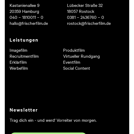
Kastanienallee 9
Lübecker Straße 32
20359 Hamburg
18057 Rostock
040 – 1810011 – 0
0381 – 2436760 – 0
hallo@frischerfilm.de
rostock@frischerfilm.de
Leistungen
Imagefilm
Produktfilm
Recruitmentfilm
Virtueller Rundgang
Mehr als 750 Partner aus
Erklärfilm
Eventfilm
KMU & Öffentlicher Sektor
Werbefilm
Social Content
vertrauen Frischer Film
Newsletter
Trag dich ein - und werd' Vorreiter von morgen.