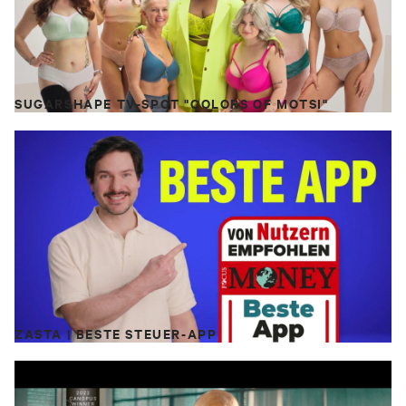
SUGARSHAPE TV-SPOT "COLORS OF MOTSI"
TITAN "Sommer"
„Quanto è bella l’Italia… “ 🇮🇹
Zwei ziemlich italienische Tage in Apiro
ZASTA | BESTE STEUER-APP
haben wir genutzt, um für die Koffer-
Marke TITAN ein paar Bilder am Pool zu