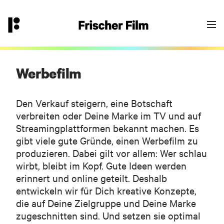
👉
hallo@frischerfilm.de
040 18 100 11 - 0
Goodbye Einheitsbrei?
Yes - let’s go! Fülle das Formular aus oder
kontaktiere uns über die angegebene
Werbefilm
Email/Telefonnummer. Wir melden uns bei
Dir.
Den Verkauf steigern, eine Botschaft
verbreiten oder Deine Marke im TV und auf
Streamingplattformen bekannt machen. Es
gibt viele gute Gründe, einen Werbefilm zu
Dein Frischer-Film-Projekt-Team
produzieren. Dabei gilt vor allem: Wer schlau
wirbt, bleibt im Kopf. Gute Ideen werden
erinnert und online geteilt. Deshalb
entwickeln wir für Dich kreative Konzepte,
die auf Deine Zielgruppe und Deine Marke
zugeschnitten sind. Und setzen sie optimal