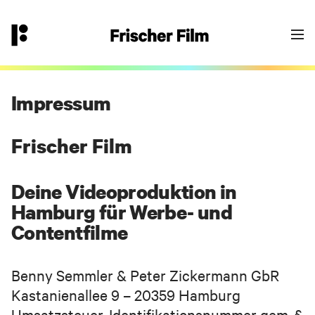
👉
hallo@frischerfilm.de
040 18 100 11 - 0
Goodbye Einheitsbrei?
Yes - let’s go! Fülle das Formular aus oder
kontaktiere uns über die angegebene
Impressum
Email/Telefonnummer. Wir melden uns bei
Dir.
Frischer Film
Deine Videoproduktion in
Dein Frischer-Film-Projekt-Team
Hamburg für Werbe- und
Contentfilme
Benny Semmler & Peter Zickermann GbR
Kastanienallee 9 – 20359 Hamburg
Umsatzsteuer-Identifikationsnummer gem. §