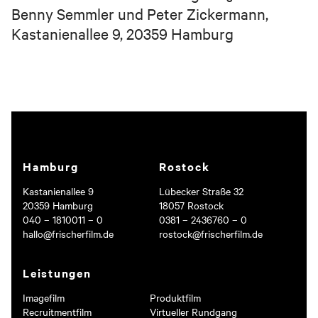
Benny Semmler und Peter Zickermann,
Kastanienallee 9, 20359 Hamburg
Was müssen wir wissen? Hier bitte ein paar kurze Sätze zum
Projekt.
Hamburg
Rostock
Kastanienallee 9
Lübecker Straße 32
20359 Hamburg
18057 Rostock
Ich stimme den Datenschutzbedingungen zu.
040 – 1810011 – 0
0381 – 2436760 – 0
hallo@frischerfilm.de
rostock@frischerfilm.de
Deine Daten werden selbstverständlich vertraulich behandelt und nur, um
dich zu diesem Zweck zu kontaktieren. Details findest du in unseren
Datenschutzbestimmungen
.
Leistungen
ABSENDEN
Imagefilm
Produktfilm
Recruitmentfilm
Virtueller Rundgang