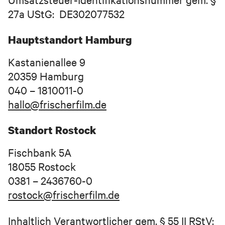
27a UStG: DE302077532
Hauptstandort Hamburg
Kastanienallee 9
20359 Hamburg
040 – 1810011-0
hallo@frischerfilm.de
Standort Rostock
Vor- und Nachname
Fischbank 5A
18055 Rostock
Geschäftliche E-Mail-Adresse
0381 – 2436760-0
rostock@frischerfilm.de
Telefon (optional)
Inhaltlich Verantwortlicher gem. § 55 II RStV: