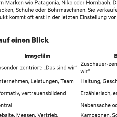
ern Marken wie Patagonia, Nike oder Hornbach. 
Jacken, Schuhe oder Bohrmaschinen. Sie verkauf
ukt kommt oft erst in der letzten Einstellung vor
auf einen Blick
Imagefilm
B
Zuschauer-zent
sender-zentriert: „Das sind wir“
wir“
ternehmen, Leistungen, Team
Haltung, Gesch
formativ, vertrauensbildend
Erzählerisch, 
ntral
Nebensache od
bsite, Messen, Vertrieb,
Kampagnen, So