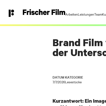
Arbeiten
Leistungen
Team
Ku
Vor- und Nachname
Brand Film 
Geschäftliche E-Mail-Adresse
der Unters
Telefon (optional)
DATUM
KATEGORIE
7/7/2026
Lesestücke
Kurzantwort: Ein Image