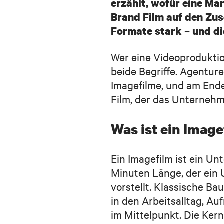
erzählt, wofür eine Mar
Was müssen wir wissen? Hier bitte ein paar kurze Sätze zum Proj
Brand Film auf den Zus
Formate stark – und d
Wer eine Videoproduktion
Ich stimme den Datenschutzbedingungen zu.
beide Begriffe. Agentur
Imagefilme, und am Ende
Deine Daten werden selbstverständlich vertraulich behandelt und nur, um dich 
Details findest du in unseren
Datenschutzbestimmungen
.
Film, der das Unternehme
ABSENDEN
Was ist ein Image
Ein Imagefilm ist ein Un
Minuten Länge, der ein 
vorstellt. Klassische Ba
in den Arbeitsalltag, A
im Mittelpunkt. Die Kern