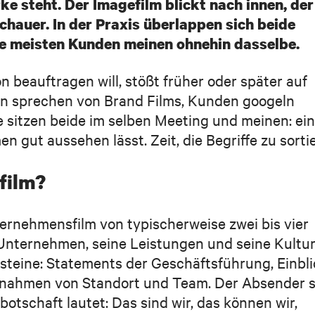
ke steht. Der Imagefilm blickt nach innen, der
ekt.
chauer. In der Praxis überlappen sich beide
ie meisten Kunden meinen ohnehin dasselbe.
 beauftragen will, stößt früher oder später auf
en sprechen von Brand Films, Kunden googeln
 sitzen beide im selben Meeting und meinen: ei
zu diesem Zweck zu kontaktieren.
n gut aussehen lässt. Zeit, die Begriffe zu sorti
film?
Mehr als 750 Partner aus 
ternehmensfilm von typischerweise zwei bis vier
Öffentlicher Sektor vertraue
Unternehmen, seine Leistungen und seine Kultu
Film
usteine: Statements der Geschäftsführung, Einbl
ufnahmen von Standort und Team. Der Absender 
botschaft lautet: Das sind wir, das können wir,