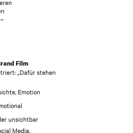
Deren
en
 –
rand Film
riert: „Dafür stehen
ichte, Emotion
emotional
er unsichtbar
cial Media,