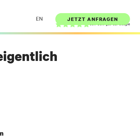
👉
hallo@frischerfilm.de
EN
JETZT ANFRAGEN
sbrei?
80x "Sehr gut" auf Google
lle das Formular aus oder kontaktiere uns über
ail/Telefonnummer. Wir melden uns bei Dir.
eigentlich
Dein Frischer-Film-Projekt-Team
lm