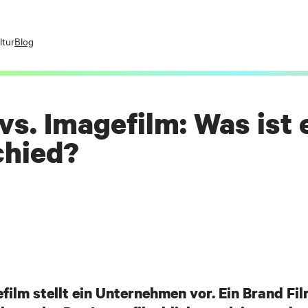
040 18 100 11 - 0
ltur
Blog
Goodbye Einheit
Yes - let’s go! Fü
die angegebene Em
vs. Imagefilm: Was ist 
chied?
film stellt ein Unternehmen vor. Ein Brand Fi