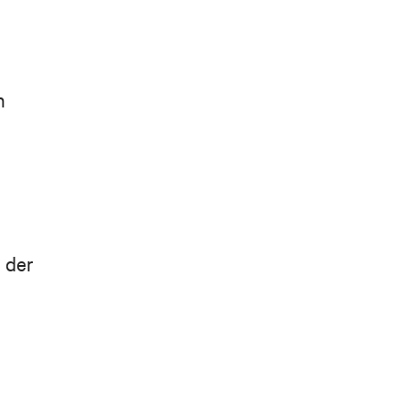
n
 der