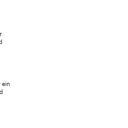
r
d
 ein
nd