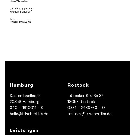
Lino Thaesler
Ich stimme den Datenschutzbedingungen zu.
Color Grading
Florian Schäfer
Deine Daten werden selbstverständlich vertraulich behandelt und nur, um
Ton
Daniel Reiswich
dich zu diesem Zweck zu kontaktieren. Details findest du in unseren
Datenschutzbestimmungen
.
ABSENDEN
Hamburg
Rostock
Kastanienallee 9
Lübecker Straße 32
20359 Hamburg
18057 Rostock
040 – 1810011 – 0
0381 – 2436760 – 0
hallo@frischerfilm.de
rostock@frischerfilm.de
Leistungen