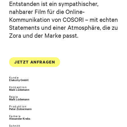
Entstanden ist ein sympathischer,
nahbarer Film für die Online-
Geschäftliche E-Mail-Adresse
Kommunikation von COSORI – mit echten
Statements und einer Atmosphäre, die zu
Telefon (optional)
Zora und der Marke passt.
JETZT ANFRAGEN
Kunde
Etekcity GmbH
Konzeption
Maik Lüdemann
Regie
Was müssen wir wissen? Hier bitte ein paar kurze Sätze zum
Maik Lüdemann
Projekt.
Produktion
Peter Zickermann
Kamera
Alexander Krebs
Schnitt