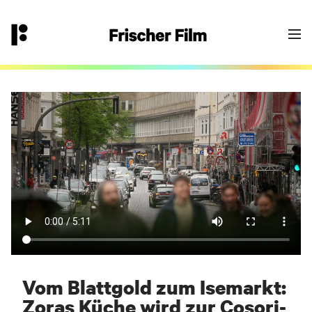
👉
hallo@frischerfilm.de
040 18 100 11 - 0
Goodbye Einheitsbrei?
Yes - let’s go! Fülle das Formular aus oder
kontaktiere uns über die angegebene
Email/Telefonnummer. Wir melden uns bei
Dir.
Dein Frischer-Film-Projekt-Team
Vom Blattgold zum Isemarkt:
Zoras Küche wird zur Cosori-