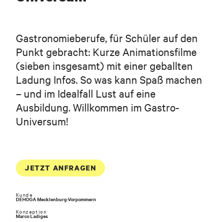
Gastronomieberufe, für Schüler auf den
Punkt gebracht: Kurze Animationsfilme
(sieben insgesamt) mit einer geballten
Ladung Infos. So was kann Spaß machen
– und im Idealfall Lust auf eine
Ausbildung. Willkommen im Gastro-
Universum!
Vor- und Nachname
JETZT ANFRAGEN
Geschäftliche E-Mail-Adresse
Kunde
DEHOGA Mecklenburg-Vorpommern
Konzeption
Telefon (optional)
Marco Ladiges