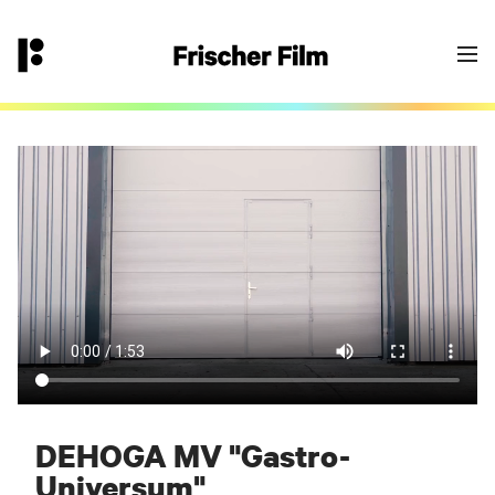
👉
hallo@frischerfilm.de
040 18 100 11 - 0
Goodbye Einheitsbrei?
Yes - let’s go! Fülle das Formular aus oder
kontaktiere uns über die angegebene
Email/Telefonnummer. Wir melden uns bei
Dir.
Dein Frischer-Film-Projekt-Team
DEHOGA MV "Gastro-
Universum"