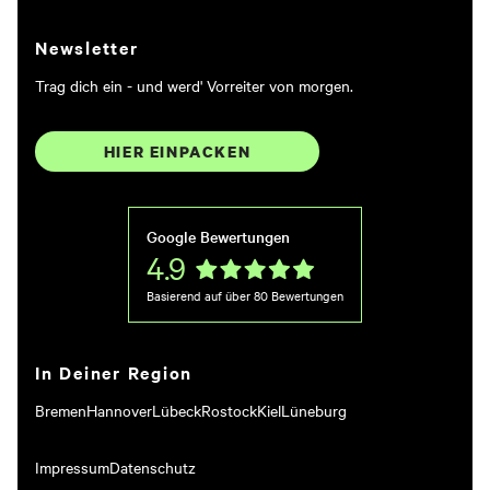
Newsletter
Trag dich ein - und werd' Vorreiter von morgen.
HIER EINPACKEN
Google Bewertungen
4.9
Basierend auf über
80
Bewertungen
In Deiner Region
Mehr als 750 Partner aus
Bremen
Hannover
Lübeck
Rostock
Kiel
Lüneburg
KMU & Öffentlicher Sektor
vertrauen Frischer Film
Impressum
Datenschutz