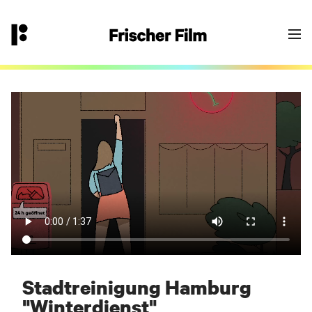
👉
hallo@frischerfilm.de
040 18 100 11 - 0
Goodbye Einheitsbrei?
Yes - let’s go! Fülle das Formular aus oder
kontaktiere uns über die angegebene
Email/Telefonnummer. Wir melden uns bei
Dir.
Dein Frischer-Film-Projekt-Team
Stadtreinigung Hamburg
"Winterdienst"