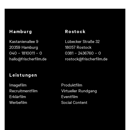
Hamburg
Rostock
Was müssen wir wissen? Hier bitte ein paar kurze Sätze zum
Kastanienallee 9
Lübecker Straße 32
Projekt.
20359 Hamburg
18057 Rostock
040 – 1810011 – 0
0381 – 2436760 – 0
hallo@frischerfilm.de
rostock@frischerfilm.de
Leistungen
Ich stimme den Datenschutzbedingungen zu.
Imagefilm
Produktfilm
Deine Daten werden selbstverständlich vertraulich behandelt und nur, um
Recruitmentfilm
Virtueller Rundgang
dich zu diesem Zweck zu kontaktieren. Details findest du in unseren
Erklärfilm
Eventfilm
Datenschutzbestimmungen
.
Werbefilm
Social Content
ABSENDEN