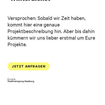
Versprochen: Sobald wir Zeit haben,
kommt hier eine genaue
Projektbeschreibung hin. Aber bis dahin
kümmern wir uns lieber erstmal um Eure
Projekte.
Vor- und Nachname
JETZT ANFRAGEN
Geschäftliche E-Mail-Adresse
Kunde
Stadtreinigung Hamburg
Telefon (optional)